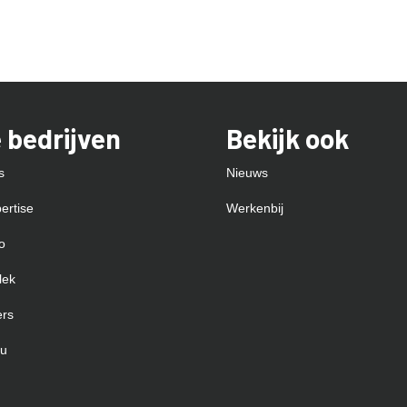
 bedrijven
Bekijk ook
s
Nieuws
ertise
Werkenbij
o
lek
ers
4u