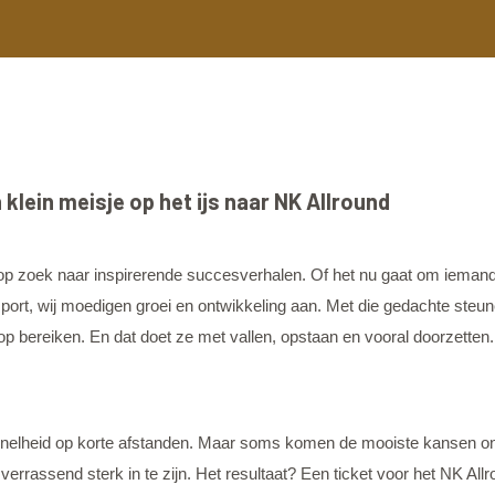
klein meisje op het ijs naar NK Allround
 op zoek naar inspirerende succesverhalen. Of het nu gaat om iemand
psport, wij moedigen groei en ontwikkeling aan. Met die gedachte ste
op bereiken. En dat doet ze met vallen, opstaan en vooral doorzetten.
e snelheid op korte afstanden. Maar soms komen de mooiste kansen onv
rrassend sterk in te zijn. Het resultaat? Een ticket voor het NK Allro